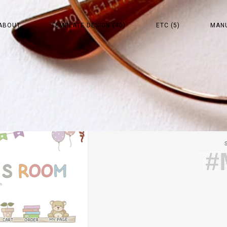
ABOUT
TEMPLATE DESIGN (40)
ETC (5)
MAN
#