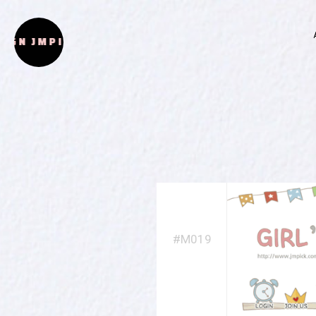
GN JMPICK DESIGN
#M019