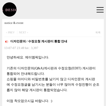
CK DESIGN JMPICK DESIGN
환영합니다!
notice & event
로그인
후 이용해주세요.
< PREV
NEXT >
목록
디자인문의 / 수정요청 게시판이 통합 안내
NOTICE
13-07-07 23:49 hit : 3,397
공지사항
본문
안녕하세요. 제이엠픽입니다.
GUIDE
이용안내
기존의 디자인문의(Q&A)게시판과 수정요청(EDIT) 게시판이
QUESTION & REQUEST
통합되어 안내해드립니다.
문의 / 수정요청 / 작업의뢰 접수
쇼핑몰 아이디와 비밀번호를 남기지 않고 디자인문의 게시판
에 수정요청글을 남기시는 분들이 너무 많아져 수정진행이 순조
CHECK IT!
롭지 않아 해당 게시판이 통합되었습니다.
완료안내
이점 착오없으시길 바랍니다. :)
SHOP DESIGN