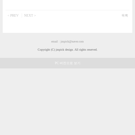
쇼핑몰 템플릿 디자인
MOBILE DESIGN
< PREV
NEXT >
목록
모바일 템플릿 디자인
ETC DESIGN
부분디자인
email : jmpick@naver.com
MANUAL
Copyright (C) jmpick design. All rights reserved.
매뉴얼 & 팁
PC 버전으로 보기
로그인
회원가입