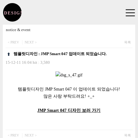
K DESIGN JMPICK DESIGN
환영합니다!
notice & event
로그인
후 이용해주세요.
< PREV
NEXT >
목록
템플릿디자인 : JMP Smart 047 업데이트 되었습니다.
NOTICE
15-12-11 16:04 hit : 3,580
공지사항
본문
GUIDE
이용안내
템플릿디자인 JMP Smart 047 이 업데이트 되었습니다!
QUESTION & REQUEST
많은 사랑 부탁드려요! +_+
문의 / 수정요청 / 작업의뢰 접수
JMP Smart 047 디자인 보러 가기
CHECK IT!
완료안내
SHOP DESIGN
< PREV
NEXT >
목록