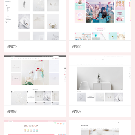
쇼핑몰 템플릿 디자인
MOBILE DESIGN
모바일 템플릿 디자인
ETC DESIGN
부분디자인
#P070
#P069
MANUAL
매뉴얼 & 팁
로그인
회원가입
#P068
#P067