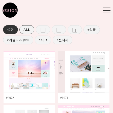
 DESIGN JMPICK DESIGN
환영합니다!
40건
ALL
로그인
후 이용해주세요.
#심플
#러블리 & 큐트
#시크
#빈티지
NOTICE
공지사항
GUIDE
이용안내
QUESTION & REQUEST
문의 / 수정요청 / 작업의뢰 접수
CHECK IT!
#P072
#P071
완료안내
SHOP DESIGN