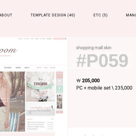
ABOUT
TEMPLATE DESIGN (40)
ETC (5)
MAN
shopping mall skin
#P059
￦
205,000
PC + mobile set \ 235,000